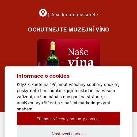
Jak se k nám dostanete
OCHUTNEJTE MUZEJNÍ VÍNO
Informace o cookies
Když kliknete na "Přijmout všechny soubory cookie",
poskytnete tím souhlas k jejich ukládání na vašem
zařízení, což pomáhá s navigací na stránce, s
analýzou využití dat a s našimi marketingovými
snahami.
Přijmout všechny soubory cookies
All Rights Reserved Muzeum Brněnska © 2020, Webdesign by
LE
CLAVERA s.r.o.
Nastavení cookies