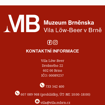
KONTAKTNÍ INFORMACE
Vila Löw-Beer
Drobného 22
602 00 Brno
IČO: 00089257
733 542 400
607 089 968 (prohlídky, ÚT-NE 10:00-18:00)
vila@vila.mbrn.cz