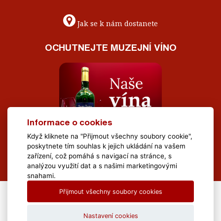
Jak se k nám dostanete
OCHUTNEJTE MUZEJNÍ VÍNO
Informace o cookies
Když kliknete na "Přijmout všechny soubory cookie",
poskytnete tím souhlas k jejich ukládání na vašem
zařízení, což pomáhá s navigací na stránce, s
analýzou využití dat a s našimi marketingovými
snahami.
Přijmout všechny soubory cookies
All Rights Reserved Muzeum Brněnska © 2020, Webdesign by
LE
CLAVERA s.r.o.
Nastavení cookies