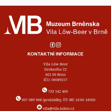
KONTAKTNÍ INFORMACE
Vila Löw-Beer
Drobného 22
602 00 Brno
IČO: 00089257
733 542 400
607 089 968 (prohlídky, ÚT-NE 10:00-18:00)
vila@vila.mbrn.cz