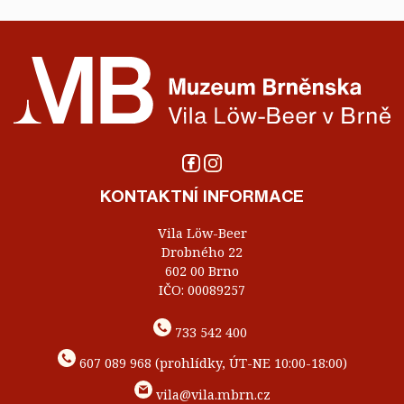
KONTAKTNÍ INFORMACE
Vila Löw-Beer
Drobného 22
602 00 Brno
IČO: 00089257
733 542 400
607 089 968 (prohlídky, ÚT-NE 10:00-18:00)
vila@vila.mbrn.cz