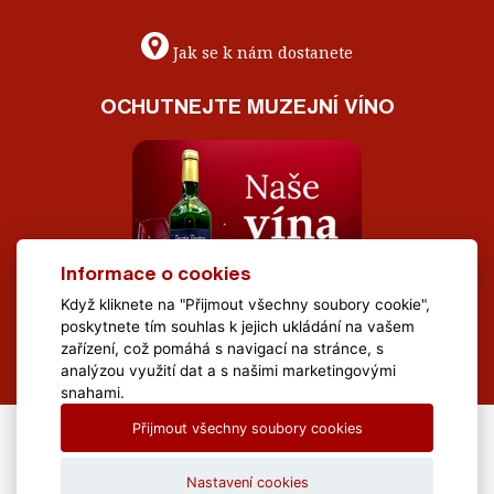
Jak se k nám dostanete
OCHUTNEJTE MUZEJNÍ VÍNO
Informace o cookies
Když kliknete na "Přijmout všechny soubory cookie",
poskytnete tím souhlas k jejich ukládání na vašem
zařízení, což pomáhá s navigací na stránce, s
analýzou využití dat a s našimi marketingovými
snahami.
Přijmout všechny soubory cookies
All Rights Reserved Muzeum Brněnska © 2020, Webdesign by
LE
CLAVERA s.r.o.
Nastavení cookies