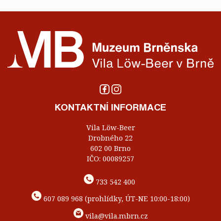
KONTAKTNÍ INFORMACE
Vila Löw-Beer
Drobného 22
602 00 Brno
IČO: 00089257
733 542 400
607 089 968 (prohlídky, ÚT-NE 10:00-18:00)
vila@vila.mbrn.cz