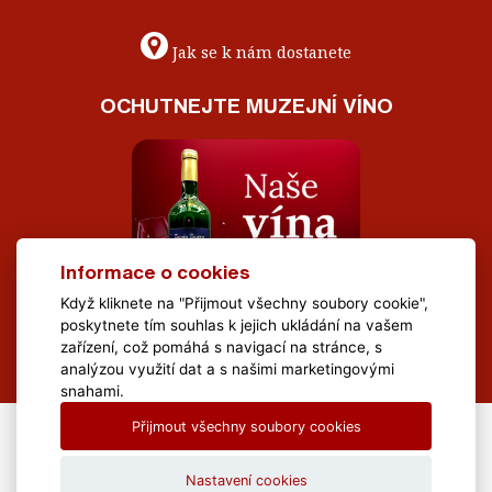
Jak se k nám dostanete
OCHUTNEJTE MUZEJNÍ VÍNO
Informace o cookies
Když kliknete na "Přijmout všechny soubory cookie",
poskytnete tím souhlas k jejich ukládání na vašem
zařízení, což pomáhá s navigací na stránce, s
analýzou využití dat a s našimi marketingovými
snahami.
Přijmout všechny soubory cookies
All Rights Reserved Muzeum Brněnska © 2020, Webdesign by
LE
CLAVERA s.r.o.
Nastavení cookies