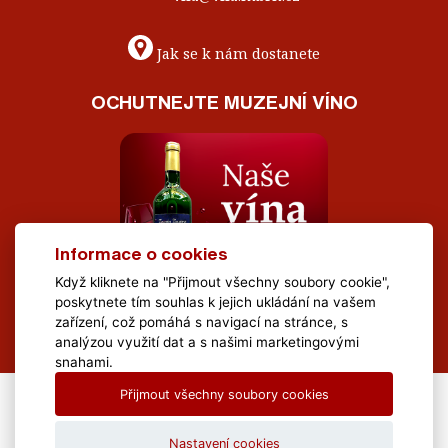
Jak se k nám dostanete
OCHUTNEJTE MUZEJNÍ VÍNO
Informace o cookies
Když kliknete na "Přijmout všechny soubory cookie",
poskytnete tím souhlas k jejich ukládání na vašem
zařízení, což pomáhá s navigací na stránce, s
analýzou využití dat a s našimi marketingovými
snahami.
Přijmout všechny soubory cookies
All Rights Reserved Muzeum Brněnska © 2020, Webdesign by
LE
CLAVERA s.r.o.
Nastavení cookies