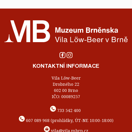
KONTAKTNÍ INFORMACE
Vila Löw-Beer
Drobného 22
602 00 Brno
IČO: 00089257
733 542 400
607 089 968 (prohlídky, ÚT-NE 10:00-18:00)
vila@vila.mbrn.cz