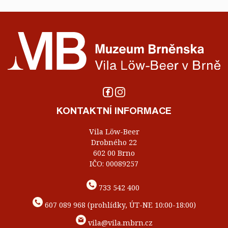
KONTAKTNÍ INFORMACE
Vila Löw-Beer
Drobného 22
602 00 Brno
IČO: 00089257
733 542 400
607 089 968 (prohlídky, ÚT-NE 10:00-18:00)
vila@vila.mbrn.cz