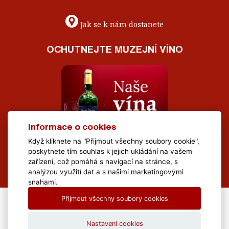
Jak se k nám dostanete
OCHUTNEJTE MUZEJNÍ VÍNO
Informace o cookies
Když kliknete na "Přijmout všechny soubory cookie",
poskytnete tím souhlas k jejich ukládání na vašem
zařízení, což pomáhá s navigací na stránce, s
analýzou využití dat a s našimi marketingovými
snahami.
Přijmout všechny soubory cookies
All Rights Reserved Muzeum Brněnska © 2020, Webdesign by
LE
CLAVERA s.r.o.
Nastavení cookies