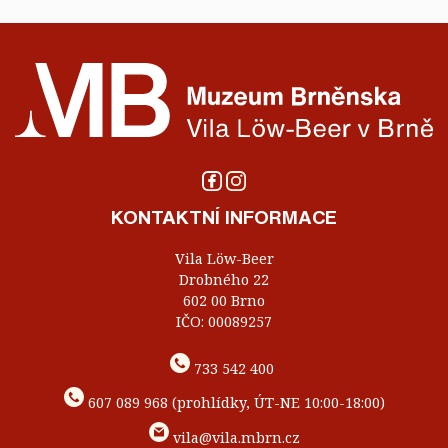
KONTAKTNÍ INFORMACE
Vila Löw-Beer
Drobného 22
602 00 Brno
IČO: 00089257
733 542 400
607 089 968 (prohlídky, ÚT-NE 10:00-18:00)
vila@vila.mbrn.cz