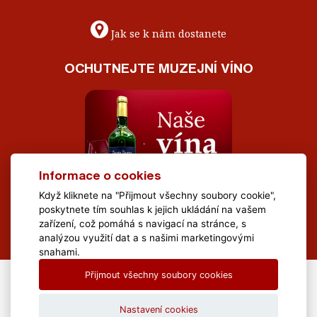
Jak se k nám dostanete
OCHUTNEJTE MUZEJNÍ VÍNO
Informace o cookies
Když kliknete na "Přijmout všechny soubory cookie",
poskytnete tím souhlas k jejich ukládání na vašem
zařízení, což pomáhá s navigací na stránce, s
analýzou využití dat a s našimi marketingovými
snahami.
Přijmout všechny soubory cookies
All Rights Reserved Muzeum Brněnska © 2020, Webdesign by
LE
CLAVERA s.r.o.
Nastavení cookies