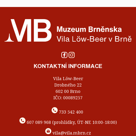
KONTAKTNÍ INFORMACE
Vila Löw-Beer
Drobného 22
602 00 Brno
IČO: 00089257
733 542 400
607 089 968 (prohlídky, ÚT-NE 10:00-18:00)
vila@vila.mbrn.cz