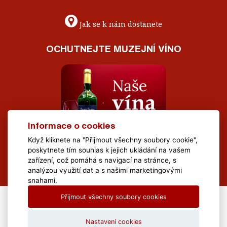
Jak se k nám dostanete
OCHUTNEJTE MUZEJNÍ VÍNO
Informace o cookies
Když kliknete na "Přijmout všechny soubory cookie",
poskytnete tím souhlas k jejich ukládání na vašem
zařízení, což pomáhá s navigací na stránce, s
analýzou využití dat a s našimi marketingovými
snahami.
Přijmout všechny soubory cookies
All Rights Reserved Muzeum Brněnska © 2020, Webdesign by
LE
CLAVERA s.r.o.
Nastavení cookies