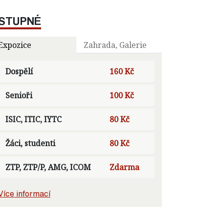
STUPNÉ
Expozice
Zahrada, Galerie
Dospělí
160 Kč
Senioři
100 Kč
ISIC, ITIC, IYTC
80 Kč
Žáci, studenti
80 Kč
ZTP, ZTP/P, AMG, ICOM
Zdarma
Více informací