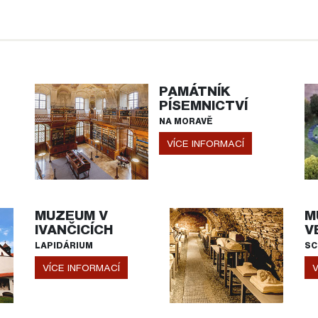
PAMÁTNÍK
PÍSEMNICTVÍ
NA MORAVĚ
VÍCE INFORMACÍ
MUZEUM V
M
IVANČICÍCH
V
LAPIDÁRIUM
SC
VÍCE INFORMACÍ
V