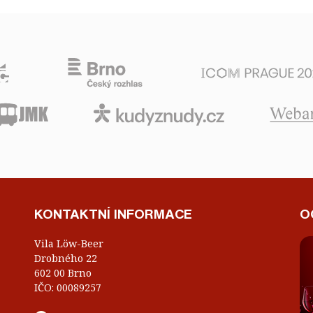
KONTAKTNÍ INFORMACE
O
Vila Löw-Beer
Drobného 22
602 00 Brno
IČO: 00089257