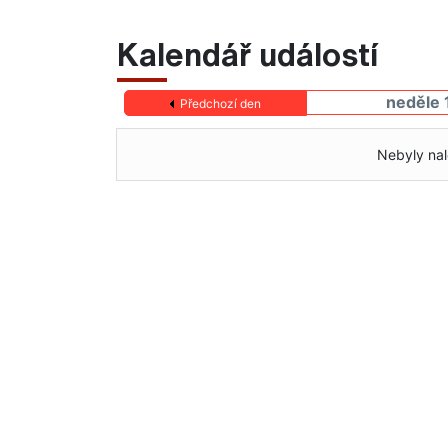
Kalendář událostí
neděle 
Předchozí den
Nebyly nal