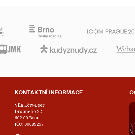
KONTAKTNÍ INFORMACE
O
Vila Löw-Beer
Drobného 22
602 00 Brno
IČO: 00089257