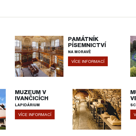
PAMÁTNÍK
PÍSEMNICTVÍ
NA MORAVĚ
VÍCE INFORMACÍ
MUZEUM V
M
IVANČICÍCH
V
LAPIDÁRIUM
SC
VÍCE INFORMACÍ
V