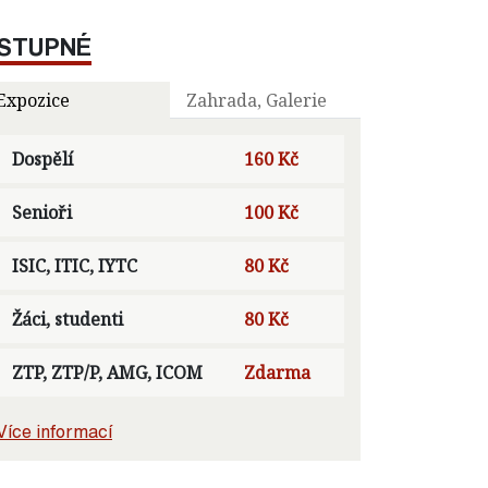
STUPNÉ
Expozice
Zahrada, Galerie
Dospělí
160 Kč
Senioři
100 Kč
ISIC, ITIC, IYTC
80 Kč
Žáci, studenti
80 Kč
ZTP, ZTP/P, AMG, ICOM
Zdarma
Více informací