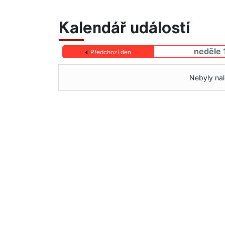
Kalendář událostí
neděle 
Předchozí den
Nebyly nal