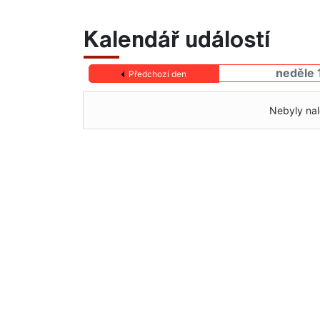
Kalendář událostí
neděle 
Předchozí den
Nebyly nal