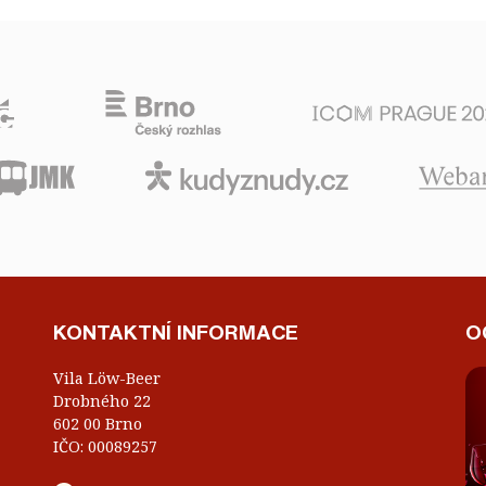
KONTAKTNÍ INFORMACE
O
Vila Löw-Beer
Drobného 22
602 00 Brno
IČO: 00089257