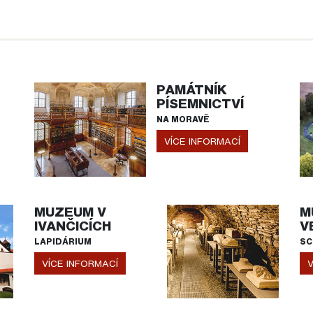
PAMÁTNÍK
PÍSEMNICTVÍ
NA MORAVĚ
VÍCE INFORMACÍ
MUZEUM V
M
IVANČICÍCH
V
LAPIDÁRIUM
SC
VÍCE INFORMACÍ
V