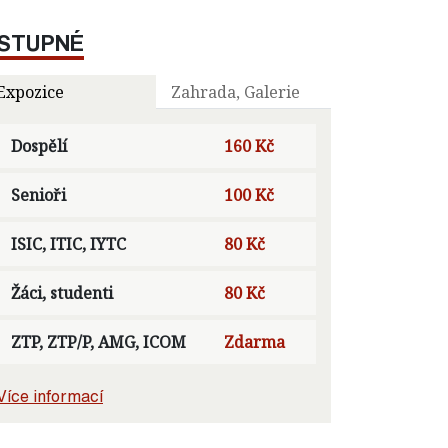
STUPNÉ
Expozice
Zahrada, Galerie
Dospělí
160 Kč
Senioři
100 Kč
ISIC, ITIC, IYTC
80 Kč
Žáci, studenti
80 Kč
ZTP, ZTP/P, AMG, ICOM
Zdarma
Více informací