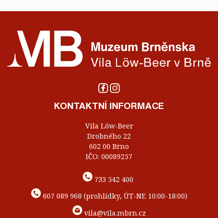
KONTAKTNÍ INFORMACE
Vila Löw-Beer
Drobného 22
602 00 Brno
IČO: 00089257
733 542 400
607 089 968 (prohlídky, ÚT-NE 10:00-18:00)
vila@vila.mbrn.cz