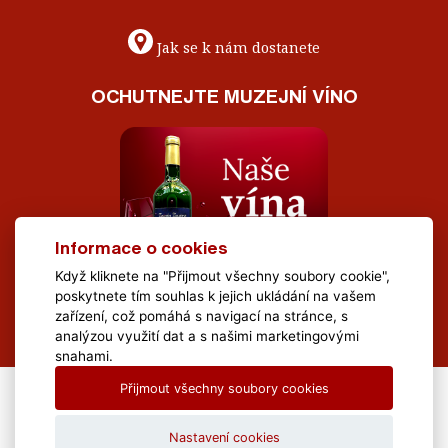
Jak se k nám dostanete
OCHUTNEJTE MUZEJNÍ VÍNO
Informace o cookies
Když kliknete na "Přijmout všechny soubory cookie",
poskytnete tím souhlas k jejich ukládání na vašem
zařízení, což pomáhá s navigací na stránce, s
analýzou využití dat a s našimi marketingovými
snahami.
Přijmout všechny soubory cookies
All Rights Reserved Muzeum Brněnska © 2020, Webdesign by
LE
CLAVERA s.r.o.
Nastavení cookies