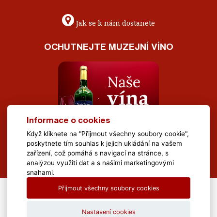
Jak se k nám dostanete
OCHUTNEJTE MUZEJNÍ VÍNO
Informace o cookies
Když kliknete na "Přijmout všechny soubory cookie",
poskytnete tím souhlas k jejich ukládání na vašem
zařízení, což pomáhá s navigací na stránce, s
analýzou využití dat a s našimi marketingovými
snahami.
Přijmout všechny soubory cookies
All Rights Reserved Muzeum Brněnska © 2020, Webdesign by
LE
CLAVERA s.r.o.
Nastavení cookies