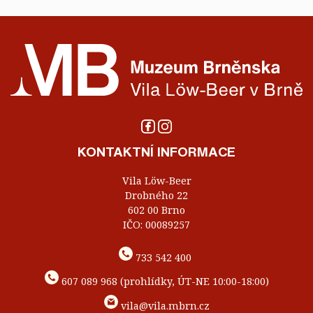
KONTAKTNÍ INFORMACE
Vila Löw-Beer
Drobného 22
602 00 Brno
IČO: 00089257
733 542 400
607 089 968 (prohlídky, ÚT-NE 10:00-18:00)
vila@vila.mbrn.cz