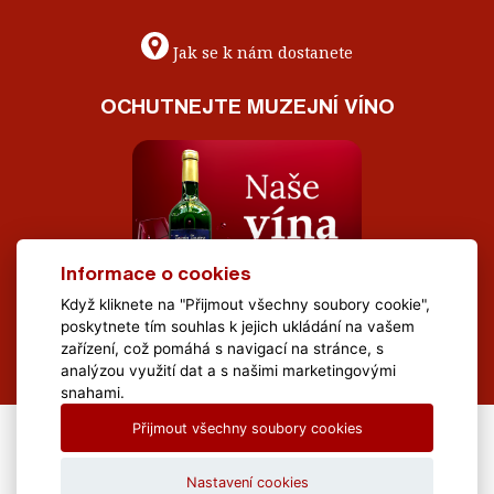
Jak se k nám dostanete
OCHUTNEJTE MUZEJNÍ VÍNO
Informace o cookies
Když kliknete na "Přijmout všechny soubory cookie",
poskytnete tím souhlas k jejich ukládání na vašem
zařízení, což pomáhá s navigací na stránce, s
analýzou využití dat a s našimi marketingovými
snahami.
Přijmout všechny soubory cookies
All Rights Reserved Muzeum Brněnska © 2020, Webdesign by
LE
CLAVERA s.r.o.
Nastavení cookies