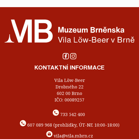
KONTAKTNÍ INFORMACE
Vila Löw-Beer
Drobného 22
602 00 Brno
IČO: 00089257
733 542 400
607 089 968 (prohlídky, ÚT-NE 10:00-18:00)
vila@vila.mbrn.cz