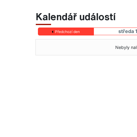
Kalendář událostí
středa 
Předchozí den
Nebyly nal