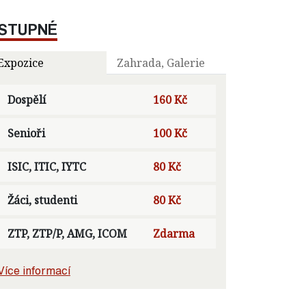
STUPNÉ
Expozice
Zahrada, Galerie
Dospělí
160 Kč
Senioři
100 Kč
ISIC, ITIC, IYTC
80 Kč
Žáci, studenti
80 Kč
ZTP, ZTP/P, AMG, ICOM
Zdarma
Více informací