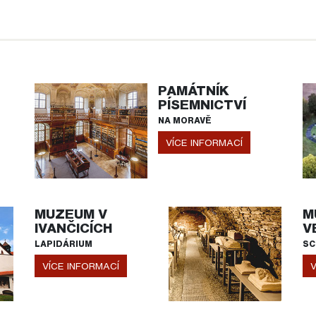
PAMÁTNÍK
PÍSEMNICTVÍ
NA MORAVĚ
VÍCE INFORMACÍ
MUZEUM V
M
IVANČICÍCH
V
LAPIDÁRIUM
SC
VÍCE INFORMACÍ
V