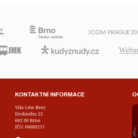
KONTAKTNÍ INFORMACE
O
Vila Löw-Beer
Drobného 22
602 00 Brno
IČO: 00089257