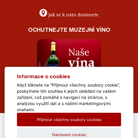
Jak se k nám dostanete
OCHUTNEJTE MUZEJNÍ VÍNO
Informace o cookies
Když kliknete na "Přijmout všechny soubory cookie",
poskytnete tím souhlas k jejich ukládání na vašem
zařízení, což pomáhá s navigací na stránce, s
analýzou využití dat a s našimi marketingovými
snahami.
Přijmout všechny soubory cookies
All Rights Reserved Muzeum Brněnska © 2020, Webdesign by
LE
CLAVERA s.r.o.
Nastavení cookies