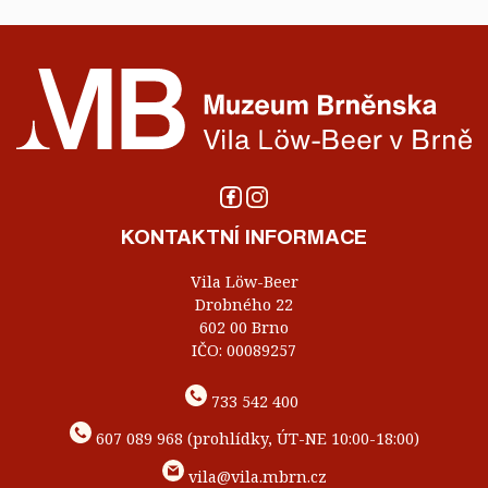
KONTAKTNÍ INFORMACE
Vila Löw-Beer
Drobného 22
602 00 Brno
IČO: 00089257
733 542 400
607 089 968 (prohlídky, ÚT-NE 10:00-18:00)
vila@vila.mbrn.cz