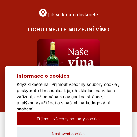
Jak se k nám dostanete
OCHUTNEJTE MUZEJNÍ VÍNO
Informace o cookies
Když kliknete na "Přijmout všechny soubory cookie",
poskytnete tím souhlas k jejich ukládání na vašem
zařízení, což pomáhá s navigací na stránce, s
analýzou využití dat a s našimi marketingovými
snahami.
Přijmout všechny soubory cookies
All Rights Reserved Muzeum Brněnska © 2020, Webdesign by
LE
CLAVERA s.r.o.
Nastavení cookies