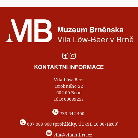
KONTAKTNÍ INFORMACE
Vila Löw-Beer
Drobného 22
602 00 Brno
IČO: 00089257
733 542 400
607 089 968 (prohlídky, ÚT-NE 10:00-18:00)
vila@vila.mbrn.cz