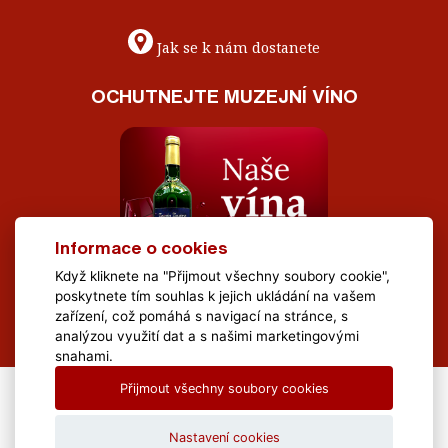
Jak se k nám dostanete
OCHUTNEJTE MUZEJNÍ VÍNO
Informace o cookies
Když kliknete na "Přijmout všechny soubory cookie",
poskytnete tím souhlas k jejich ukládání na vašem
zařízení, což pomáhá s navigací na stránce, s
analýzou využití dat a s našimi marketingovými
snahami.
Přijmout všechny soubory cookies
All Rights Reserved Muzeum Brněnska © 2020, Webdesign by
LE
CLAVERA s.r.o.
Nastavení cookies