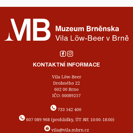
KONTAKTNÍ INFORMACE
Vila Löw-Beer
Drobného 22
602 00 Brno
IČO: 00089257
733 542 400
607 089 968 (prohlídky, ÚT-NE 10:00-18:00)
vila@vila.mbrn.cz