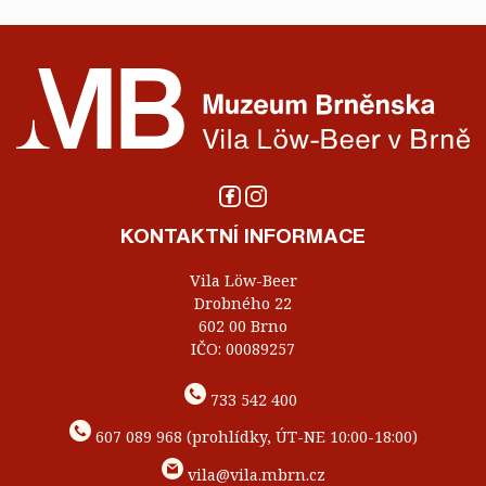
KONTAKTNÍ INFORMACE
Vila Löw-Beer
Drobného 22
602 00 Brno
IČO: 00089257
733 542 400
607 089 968 (prohlídky, ÚT-NE 10:00-18:00)
vila@vila.mbrn.cz