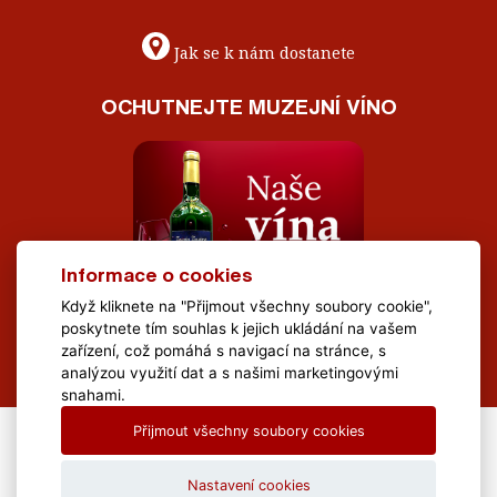
Jak se k nám dostanete
OCHUTNEJTE MUZEJNÍ VÍNO
Informace o cookies
Když kliknete na "Přijmout všechny soubory cookie",
poskytnete tím souhlas k jejich ukládání na vašem
zařízení, což pomáhá s navigací na stránce, s
analýzou využití dat a s našimi marketingovými
snahami.
Přijmout všechny soubory cookies
All Rights Reserved Muzeum Brněnska © 2020, Webdesign by
LE
CLAVERA s.r.o.
Nastavení cookies