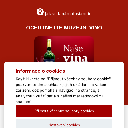
Jak se k nám dostanete
OCHUTNEJTE MUZEJNÍ VÍNO
Informace o cookies
Když kliknete na "Přijmout všechny soubory cookie",
poskytnete tím souhlas k jejich ukládání na vašem
zařízení, což pomáhá s navigací na stránce, s
analýzou využití dat a s našimi marketingovými
snahami.
Přijmout všechny soubory cookies
All Rights Reserved Muzeum Brněnska © 2020, Webdesign by
LE
CLAVERA s.r.o.
Nastavení cookies