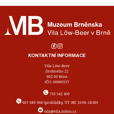
KONTAKTNÍ INFORMACE
Vila Löw-Beer
Drobného 22
602 00 Brno
IČO: 00089257
733 542 400
607 089 968 (prohlídky, ÚT-NE 10:00-18:00)
vila@vila.mbrn.cz