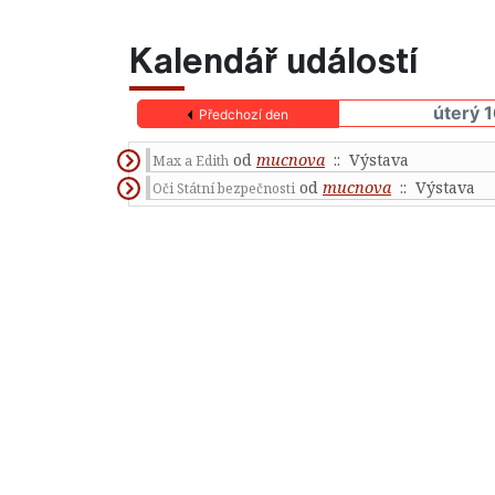
Kalendář událostí
úterý 
Předchozí den
od
mucnova
:: Výstava
Max a Edith
od
mucnova
:: Výstava
Oči Státní bezpečnosti