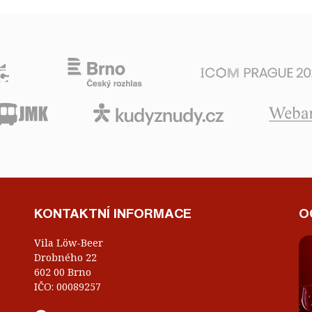
KONTAKTNÍ INFORMACE
O
Vila Löw-Beer
Drobného 22
602 00 Brno
IČO: 00089257