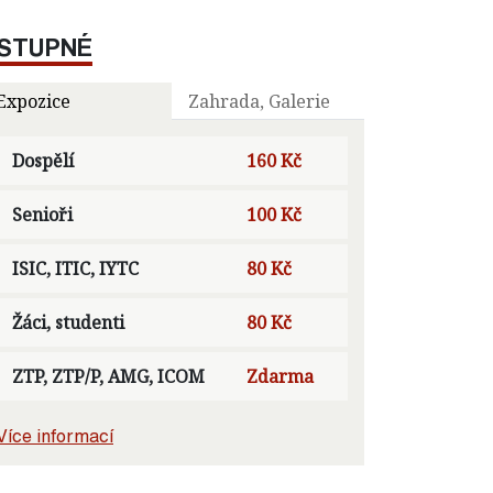
STUPNÉ
Expozice
Zahrada, Galerie
Dospělí
160 Kč
Senioři
100 Kč
ISIC, ITIC, IYTC
80 Kč
Žáci, studenti
80 Kč
ZTP, ZTP/P, AMG, ICOM
Zdarma
Více informací