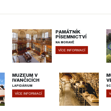
PAMÁTNÍK
PÍSEMNICTVÍ
NA MORAVĚ
VÍCE INFORMACÍ
MUZEUM V
M
IVANČICÍCH
V
LAPIDÁRIUM
SC
VÍCE INFORMACÍ
V