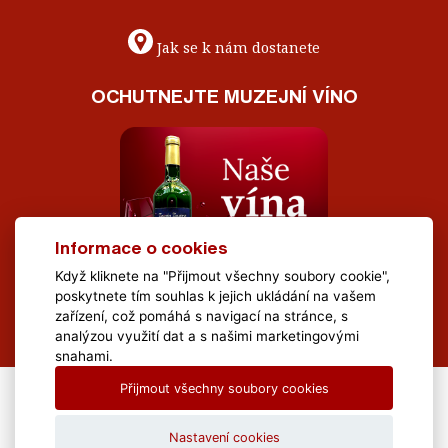
Jak se k nám dostanete
OCHUTNEJTE MUZEJNÍ VÍNO
Informace o cookies
Když kliknete na "Přijmout všechny soubory cookie",
poskytnete tím souhlas k jejich ukládání na vašem
zařízení, což pomáhá s navigací na stránce, s
analýzou využití dat a s našimi marketingovými
snahami.
Přijmout všechny soubory cookies
All Rights Reserved Muzeum Brněnska © 2020, Webdesign by
LE
CLAVERA s.r.o.
Nastavení cookies