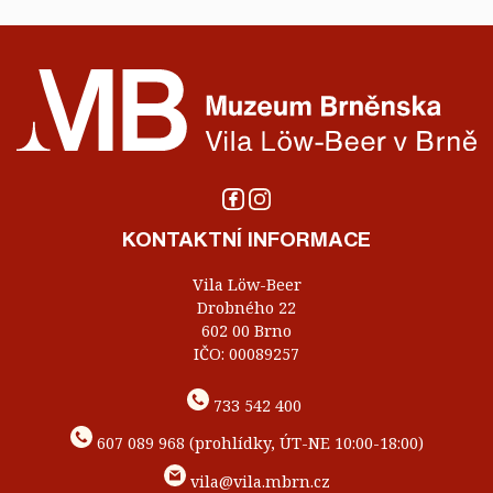
KONTAKTNÍ INFORMACE
Vila Löw-Beer
Drobného 22
602 00 Brno
IČO: 00089257
733 542 400
607 089 968 (prohlídky, ÚT-NE 10:00-18:00)
vila@vila.mbrn.cz