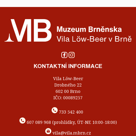
KONTAKTNÍ INFORMACE
Vila Löw-Beer
Drobného 22
602 00 Brno
IČO: 00089257
733 542 400
607 089 968 (prohlídky, ÚT-NE 10:00-18:00)
vila@vila.mbrn.cz