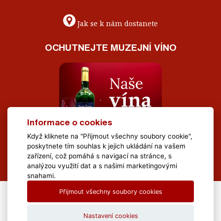
Jak se k nám dostanete
OCHUTNEJTE MUZEJNÍ VÍNO
Informace o cookies
Když kliknete na "Přijmout všechny soubory cookie",
poskytnete tím souhlas k jejich ukládání na vašem
zařízení, což pomáhá s navigací na stránce, s
analýzou využití dat a s našimi marketingovými
snahami.
Přijmout všechny soubory cookies
All Rights Reserved Muzeum Brněnska © 2020, Webdesign by
LE
CLAVERA s.r.o.
Nastavení cookies