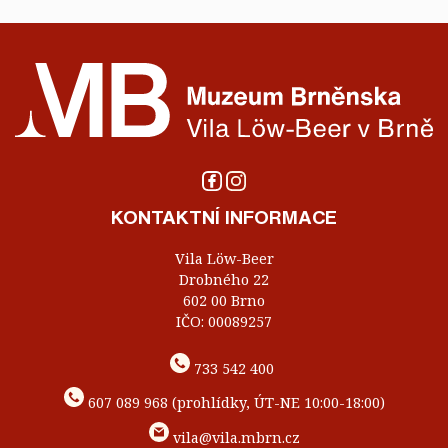
KONTAKTNÍ INFORMACE
Vila Löw-Beer
Drobného 22
602 00 Brno
IČO: 00089257
733 542 400
607 089 968 (prohlídky, ÚT-NE 10:00-18:00)
vila@vila.mbrn.cz