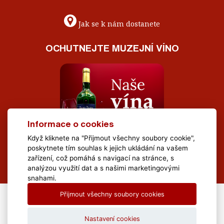
Jak se k nám dostanete
OCHUTNEJTE MUZEJNÍ VÍNO
Informace o cookies
Když kliknete na "Přijmout všechny soubory cookie",
poskytnete tím souhlas k jejich ukládání na vašem
zařízení, což pomáhá s navigací na stránce, s
analýzou využití dat a s našimi marketingovými
snahami.
Přijmout všechny soubory cookies
All Rights Reserved Muzeum Brněnska © 2020, Webdesign by
LE
CLAVERA s.r.o.
Nastavení cookies