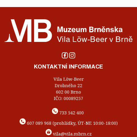
KONTAKTNÍ INFORMACE
Vila Löw-Beer
Drobného 22
602 00 Brno
IČO: 00089257
733 542 400
607 089 968 (prohlídky, ÚT-NE 10:00-18:00)
vila@vila.mbrn.cz