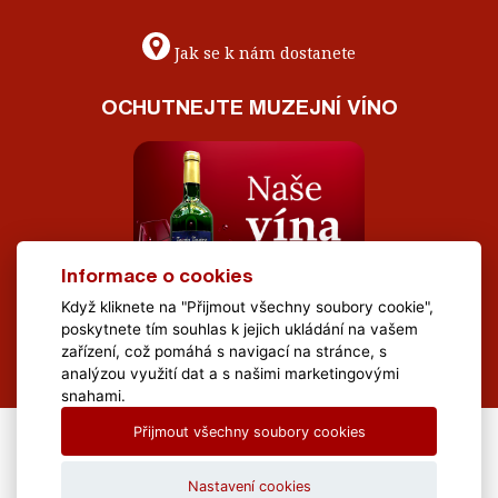
Jak se k nám dostanete
OCHUTNEJTE MUZEJNÍ VÍNO
Informace o cookies
Když kliknete na "Přijmout všechny soubory cookie",
poskytnete tím souhlas k jejich ukládání na vašem
zařízení, což pomáhá s navigací na stránce, s
analýzou využití dat a s našimi marketingovými
snahami.
Přijmout všechny soubory cookies
All Rights Reserved Muzeum Brněnska © 2020, Webdesign by
LE
CLAVERA s.r.o.
Nastavení cookies