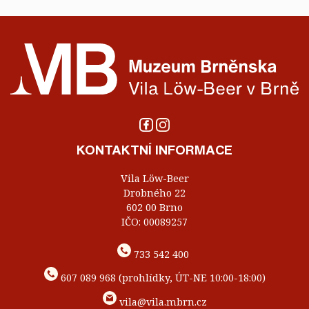
KONTAKTNÍ INFORMACE
Vila Löw-Beer
Drobného 22
602 00 Brno
IČO: 00089257
733 542 400
607 089 968 (prohlídky, ÚT-NE 10:00-18:00)
vila@vila.mbrn.cz