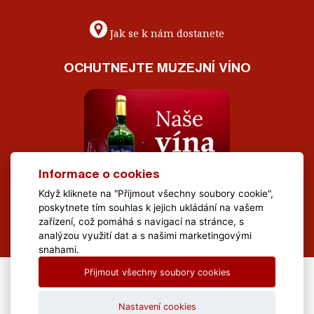
Jak se k nám dostanete
OCHUTNEJTE MUZEJNÍ VÍNO
Informace o cookies
Když kliknete na "Přijmout všechny soubory cookie",
poskytnete tím souhlas k jejich ukládání na vašem
zařízení, což pomáhá s navigací na stránce, s
analýzou využití dat a s našimi marketingovými
snahami.
Přijmout všechny soubory cookies
All Rights Reserved Muzeum Brněnska © 2020, Webdesign by
LE
CLAVERA s.r.o.
Nastavení cookies