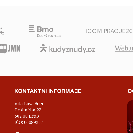
KONTAKTNÍ INFORMACE
O
Vila Löw-Beer
Drobného 22
602 00 Brno
IČO: 00089257