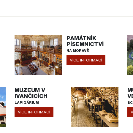
PAMÁTNÍK
PÍSEMNICTVÍ
NA MORAVĚ
VÍCE INFORMACÍ
MUZEUM V
M
IVANČICÍCH
V
LAPIDÁRIUM
SC
VÍCE INFORMACÍ
V