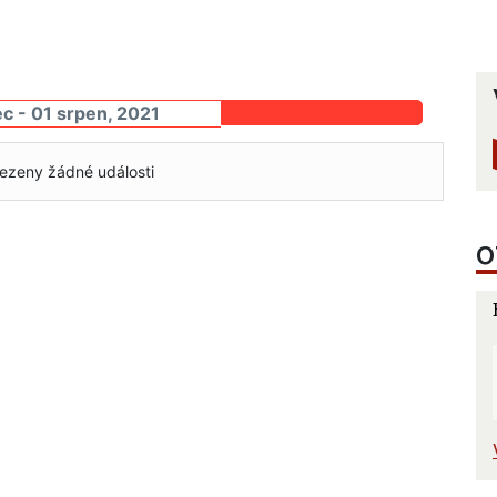
c - 01 srpen, 2021
ezeny žádné události
O