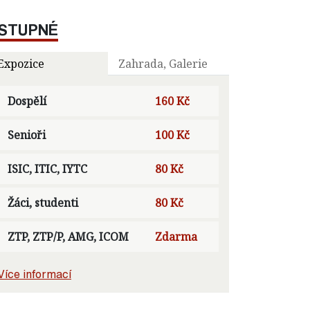
STUPNÉ
Expozice
Zahrada, Galerie
Dospělí
160 Kč
Senioři
100 Kč
ISIC, ITIC, IYTC
80 Kč
Žáci, studenti
80 Kč
ZTP, ZTP/P, AMG, ICOM
Zdarma
Více informací