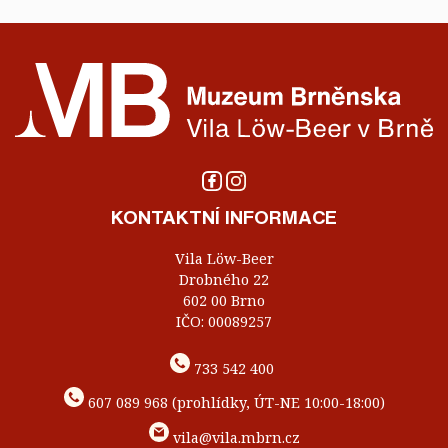
KONTAKTNÍ INFORMACE
Vila Löw-Beer
Drobného 22
602 00 Brno
IČO: 00089257
733 542 400
607 089 968 (prohlídky, ÚT-NE 10:00-18:00)
vila@vila.mbrn.cz