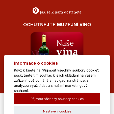
Jak se k nám dostanete
OCHUTNEJTE MUZEJNÍ VÍNO
Informace o cookies
Když kliknete na "Přijmout všechny soubory cookie",
poskytnete tím souhlas k jejich ukládání na vašem
zařízení, což pomáhá s navigací na stránce, s
analýzou využití dat a s našimi marketingovými
snahami.
Přijmout všechny soubory cookies
All Rights Reserved Muzeum Brněnska © 2020, Webdesign by
LE
CLAVERA s.r.o.
Nastavení cookies