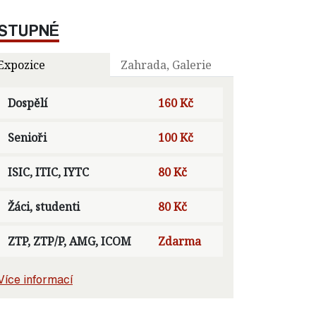
STUPNÉ
Expozice
Zahrada, Galerie
Dospělí
160 Kč
Senioři
100 Kč
ISIC, ITIC, IYTC
80 Kč
Žáci, studenti
80 Kč
ZTP, ZTP/P, AMG, ICOM
Zdarma
Více informací