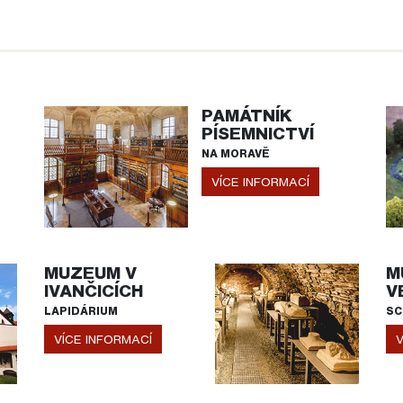
PAMÁTNÍK
PÍSEMNICTVÍ
NA MORAVĚ
VÍCE INFORMACÍ
MUZEUM V
M
IVANČICÍCH
V
LAPIDÁRIUM
SC
VÍCE INFORMACÍ
V