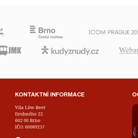
KONTAKTNÍ INFORMACE
O
Vila Löw-Beer
Drobného 22
602 00 Brno
IČO: 00089257