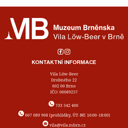
KONTAKTNÍ INFORMACE
Vila Löw-Beer
Drobného 22
602 00 Brno
IČO: 00089257
733 542 400
607 089 968 (prohlídky, ÚT-NE 10:00-18:00)
vila@vila.mbrn.cz