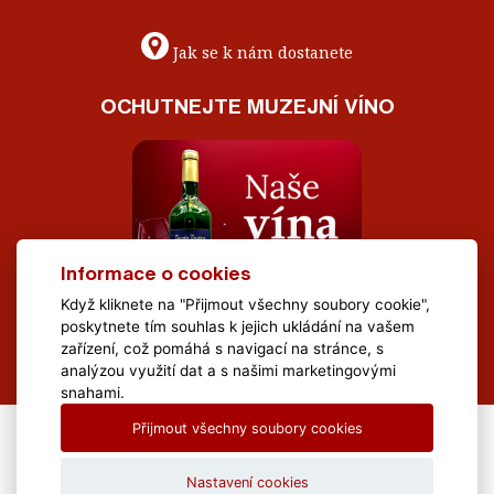
Jak se k nám dostanete
OCHUTNEJTE MUZEJNÍ VÍNO
Informace o cookies
Když kliknete na "Přijmout všechny soubory cookie",
poskytnete tím souhlas k jejich ukládání na vašem
zařízení, což pomáhá s navigací na stránce, s
analýzou využití dat a s našimi marketingovými
snahami.
Přijmout všechny soubory cookies
All Rights Reserved Muzeum Brněnska © 2020, Webdesign by
LE
CLAVERA s.r.o.
Nastavení cookies