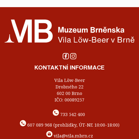
KONTAKTNÍ INFORMACE
Vila Löw-Beer
Drobného 22
602 00 Brno
IČO: 00089257
733 542 400
607 089 968 (prohlídky, ÚT-NE 10:00-18:00)
vila@vila.mbrn.cz