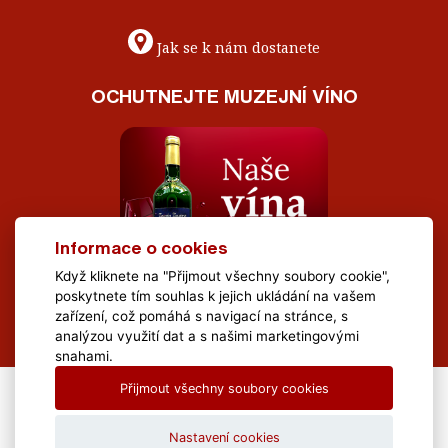
Jak se k nám dostanete
OCHUTNEJTE MUZEJNÍ VÍNO
Informace o cookies
Když kliknete na "Přijmout všechny soubory cookie",
poskytnete tím souhlas k jejich ukládání na vašem
zařízení, což pomáhá s navigací na stránce, s
analýzou využití dat a s našimi marketingovými
snahami.
Přijmout všechny soubory cookies
All Rights Reserved Muzeum Brněnska © 2020, Webdesign by
LE
CLAVERA s.r.o.
Nastavení cookies