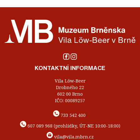
KONTAKTNÍ INFORMACE
Vila Löw-Beer
Drobného 22
602 00 Brno
IČO: 00089257
733 542 400
607 089 968 (prohlídky, ÚT-NE 10:00-18:00)
vila@vila.mbrn.cz