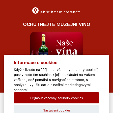
Jak se k nám dostanete
OCHUTNEJTE MUZEJNÍ VÍNO
Informace o cookies
Když kliknete na "Přijmout všechny soubory cookie",
poskytnete tím souhlas k jejich ukládání na vašem
zařízení, což pomáhá s navigací na stránce, s
analýzou využití dat a s našimi marketingovými
snahami.
Přijmout všechny soubory cookies
All Rights Reserved Muzeum Brněnska © 2020, Webdesign by
LE
CLAVERA s.r.o.
Nastavení cookies