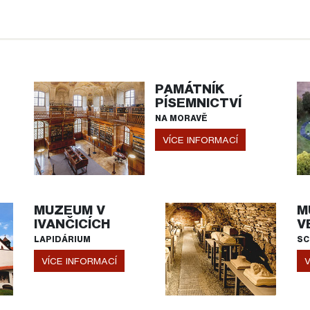
PAMÁTNÍK
PÍSEMNICTVÍ
NA MORAVĚ
VÍCE INFORMACÍ
MUZEUM V
M
IVANČICÍCH
V
LAPIDÁRIUM
SC
VÍCE INFORMACÍ
V