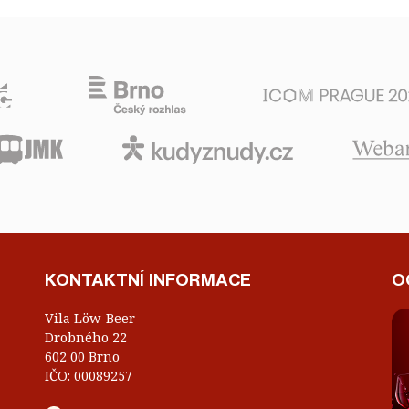
KONTAKTNÍ INFORMACE
O
Vila Löw-Beer
Drobného 22
602 00 Brno
IČO: 00089257