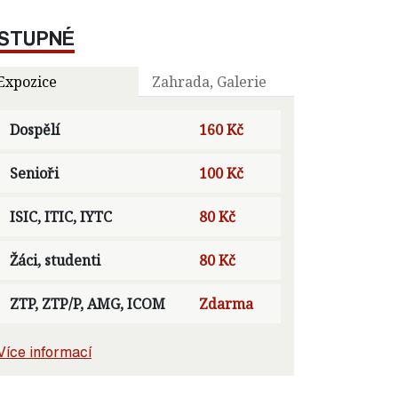
STUPNÉ
Expozice
Zahrada, Galerie
Dospělí
160 Kč
Senioři
100 Kč
ISIC, ITIC, IYTC
80 Kč
Žáci, studenti
80 Kč
ZTP, ZTP/P, AMG, ICOM
Zdarma
Více informací