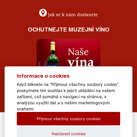
Jak se k nám dostanete
OCHUTNEJTE MUZEJNÍ VÍNO
Informace o cookies
Když kliknete na "Přijmout všechny soubory cookie",
poskytnete tím souhlas k jejich ukládání na vašem
zařízení, což pomáhá s navigací na stránce, s
analýzou využití dat a s našimi marketingovými
snahami.
Přijmout všechny soubory cookies
All Rights Reserved Muzeum Brněnska © 2020, Webdesign by
LE
CLAVERA s.r.o.
Nastavení cookies