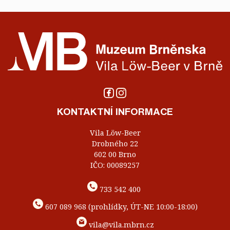
KONTAKTNÍ INFORMACE
Vila Löw-Beer
Drobného 22
602 00 Brno
IČO: 00089257
733 542 400
607 089 968 (prohlídky, ÚT-NE 10:00-18:00)
vila@vila.mbrn.cz