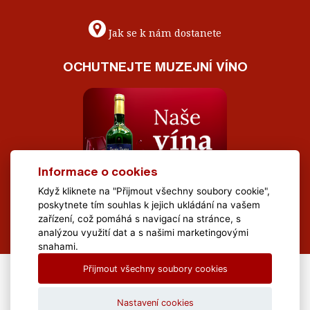
Jak se k nám dostanete
OCHUTNEJTE MUZEJNÍ VÍNO
Informace o cookies
Když kliknete na "Přijmout všechny soubory cookie",
poskytnete tím souhlas k jejich ukládání na vašem
zařízení, což pomáhá s navigací na stránce, s
analýzou využití dat a s našimi marketingovými
snahami.
Přijmout všechny soubory cookies
All Rights Reserved Muzeum Brněnska © 2020, Webdesign by
LE
CLAVERA s.r.o.
Nastavení cookies