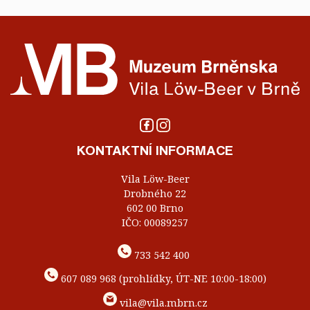
KONTAKTNÍ INFORMACE
Vila Löw-Beer
Drobného 22
602 00 Brno
IČO: 00089257
733 542 400
607 089 968 (prohlídky, ÚT-NE 10:00-18:00)
vila@vila.mbrn.cz