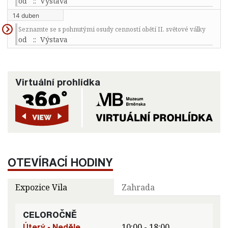
od
:: Výstava
14 duben
Seznamte se s pohnutými osudy cenností obětí II. světové války
od
:: Výstava
Virtuální prohlídka
OTEVÍRACÍ HODINY
Expozice Vila
Zahrada
CELOROČNĚ
Úterý - Neděle
10:00 - 18:00