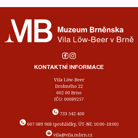
KONTAKTNÍ INFORMACE
Vila Löw-Beer
Drobného 22
602 00 Brno
IČO: 00089257
733 542 400
607 089 968 (prohlídky, ÚT-NE 10:00-18:00)
vila@vila.mbrn.cz