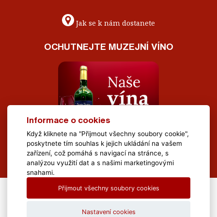
Jak se k nám dostanete
OCHUTNEJTE MUZEJNÍ VÍNO
Informace o cookies
Když kliknete na "Přijmout všechny soubory cookie",
poskytnete tím souhlas k jejich ukládání na vašem
zařízení, což pomáhá s navigací na stránce, s
analýzou využití dat a s našimi marketingovými
snahami.
Přijmout všechny soubory cookies
All Rights Reserved Muzeum Brněnska © 2020, Webdesign by
LE
CLAVERA s.r.o.
Nastavení cookies