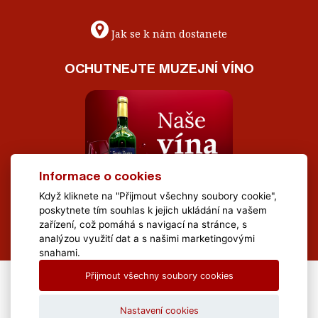
Jak se k nám dostanete
OCHUTNEJTE MUZEJNÍ VÍNO
Informace o cookies
Když kliknete na "Přijmout všechny soubory cookie",
poskytnete tím souhlas k jejich ukládání na vašem
zařízení, což pomáhá s navigací na stránce, s
analýzou využití dat a s našimi marketingovými
snahami.
Přijmout všechny soubory cookies
All Rights Reserved Muzeum Brněnska © 2020, Webdesign by
LE
CLAVERA s.r.o.
Nastavení cookies