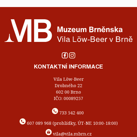
KONTAKTNÍ INFORMACE
Vila Löw-Beer
Drobného 22
602 00 Brno
IČO: 00089257
733 542 400
607 089 968 (prohlídky, ÚT-NE 10:00-18:00)
vila@vila.mbrn.cz