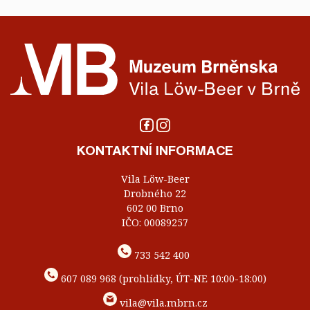
KONTAKTNÍ INFORMACE
Vila Löw-Beer
Drobného 22
602 00 Brno
IČO: 00089257
733 542 400
607 089 968 (prohlídky, ÚT-NE 10:00-18:00)
vila@vila.mbrn.cz