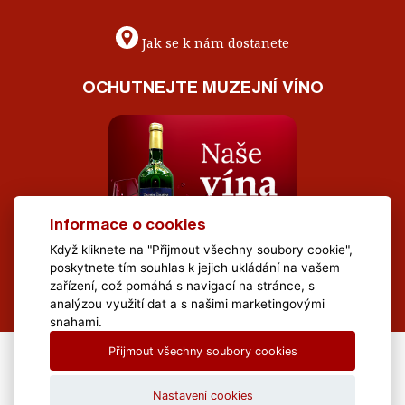
Jak se k nám dostanete
OCHUTNEJTE MUZEJNÍ VÍNO
Informace o cookies
Když kliknete na "Přijmout všechny soubory cookie",
poskytnete tím souhlas k jejich ukládání na vašem
zařízení, což pomáhá s navigací na stránce, s
analýzou využití dat a s našimi marketingovými
snahami.
Přijmout všechny soubory cookies
All Rights Reserved Muzeum Brněnska © 2020, Webdesign by
LE
CLAVERA s.r.o.
Nastavení cookies