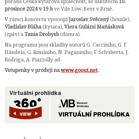
pořádá Česká kytarová společnost, se uskuteční
10.
prosince 2024 v 19 h
ve Vile Löw-Beer v Brně.
V rámci koncertu vystoupí
Jaroslav Svěcený
(housle),
Vladislav Bláha
(kytara),
Viera Gulázsi Maňásková
(zpěv) a
Tania Drobysh
(domra).
Na programu jsou skladby autorů G. Cacciniho, G. F.
Händela, G. Rossiniho, N. Paganiniho, F. Schuberta, J.
Rodriga, A. Piazzolly ad.
Vstupenky v prodeji na
www.goout.net
.
Virtuální prohlídka