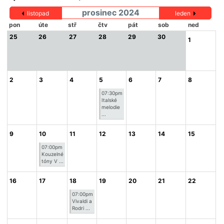
prosinec 2024
listopad
leden
pon
úte
stř
čtv
pát
sob
ned
25
26
27
28
29
30
1
2
3
4
5
6
7
8
07:30pm
Italské
melodie
...
9
10
11
12
13
14
15
07:00pm
Kouzelné
tóny V ...
16
17
18
19
20
21
22
07:00pm
Vivaldi a
Rodri ...