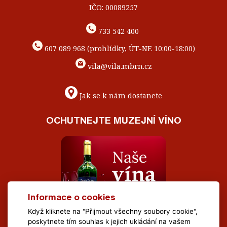
IČO: 00089257
733 542 400
607 089 968 (prohlídky, ÚT-NE 10:00-18:00)
vila@vila.mbrn.cz
Jak se k nám dostanete
OCHUTNEJTE MUZEJNÍ VÍNO
Informace o cookies
Když kliknete na "Přijmout všechny soubory cookie",
poskytnete tím souhlas k jejich ukládání na vašem