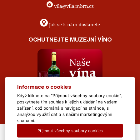
vila@vila.mbrn.cz
Jak se k nám dostanete
OCHUTNEJTE MUZEJNÍ VÍNO
Informace o cookies
Když kliknete na "Přijmout všechny soubory cookie",
poskytnete tím souhlas k jejich ukládání na vašem
zařízení, což pomáhá s navigací na stránce, s
analýzou využití dat a s našimi marketingovými
snahami.
Přijmout všechny soubory cookies
All Rights Reserved Muzeum Brněnska © 2020, Webdesign by
LE