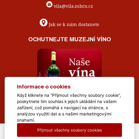
vila@vila.mbrn.cz
Jak se k nám dostanete
OCHUTNEJTE MUZEJNÍ VÍNO
Informace o cookies
Když kliknete na "Přijmout všechny soubory cookie",
poskytnete tím souhlas k jejich ukládání na vašem
zařízení, což pomáhá s navigací na stránce, s
analýzou využití dat a s našimi marketingovými
snahami.
Přijmout všechny soubory cookies
All Rights Reserved Muzeum Brněnska © 2020, Webdesign by
LE