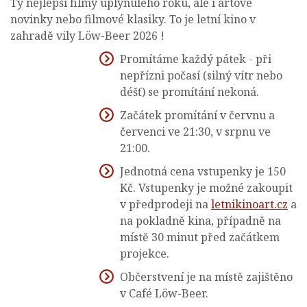
Ty nejlepší filmy uplynulého roku, ale i artové
novinky nebo filmové klasiky. To je letní kino v
zahradě vily Löw-Beer 2026 !
Promítáme každý pátek - při
nepřízni počasí (silný vítr nebo
déšť) se promítání nekoná.
Začátek promítání v červnu a
červenci ve 21:30, v srpnu ve
21:00.
Jednotná cena vstupenky je 150
Kč. Vstupenky je možné zakoupit
v předprodeji na
letnikinoart.cz
a
na pokladně kina, případně na
místě 30 minut před začátkem
projekce.
Občerstvení je na místě zajištěno
v Café Löw-Beer.