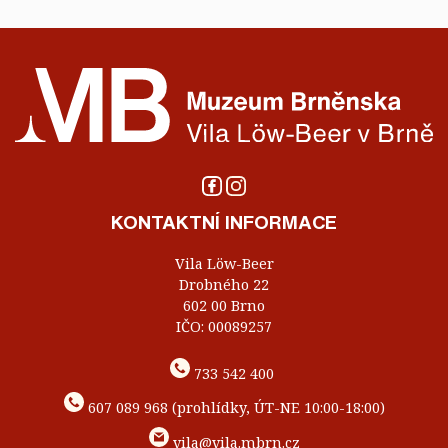
KONTAKTNÍ INFORMACE
Vila Löw-Beer
Drobného 22
602 00 Brno
IČO: 00089257
733 542 400
607 089 968 (prohlídky, ÚT-NE 10:00-18:00)
vila@vila.mbrn.cz