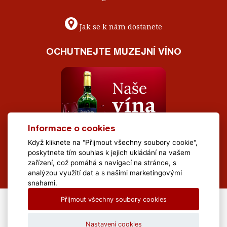
Jak se k nám dostanete
OCHUTNEJTE MUZEJNÍ VÍNO
Informace o cookies
Když kliknete na "Přijmout všechny soubory cookie",
poskytnete tím souhlas k jejich ukládání na vašem
zařízení, což pomáhá s navigací na stránce, s
analýzou využití dat a s našimi marketingovými
snahami.
Přijmout všechny soubory cookies
All Rights Reserved Muzeum Brněnska © 2020, Webdesign by
LE
CLAVERA s.r.o.
Nastavení cookies