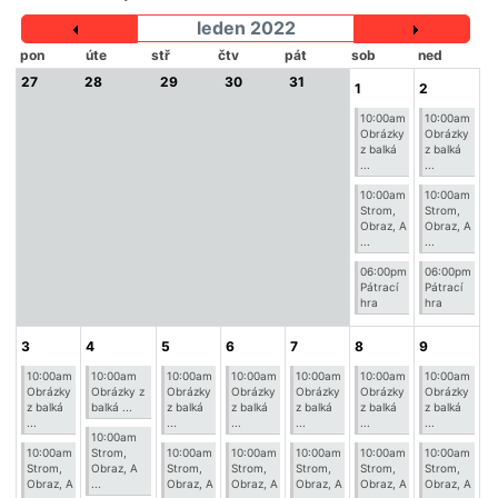
leden 2022
pon
úte
stř
čtv
pát
sob
ned
27
28
29
30
31
1
2
10:00am
10:00am
Obrázky
Obrázky
z balká
z balká
...
...
10:00am
10:00am
Strom,
Strom,
Obraz, A
Obraz, A
...
...
06:00pm
06:00pm
Pátrací
Pátrací
hra
hra
3
4
5
6
7
8
9
10:00am
10:00am
10:00am
10:00am
10:00am
10:00am
10:00am
Obrázky
Obrázky z
Obrázky
Obrázky
Obrázky
Obrázky
Obrázky
z balká
balká ...
z balká
z balká
z balká
z balká
z balká
...
...
...
...
...
...
10:00am
10:00am
Strom,
10:00am
10:00am
10:00am
10:00am
10:00am
Strom,
Obraz, A
Strom,
Strom,
Strom,
Strom,
Strom,
Obraz, A
...
Obraz, A
Obraz, A
Obraz, A
Obraz, A
Obraz, A