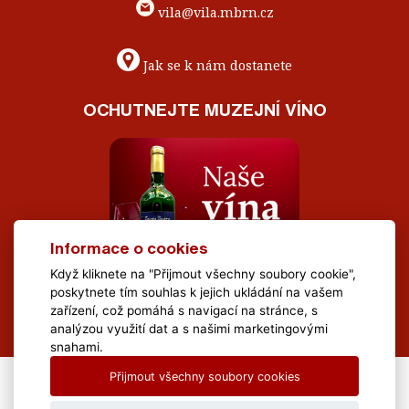
vila@vila.mbrn.cz
Jak se k nám dostanete
OCHUTNEJTE MUZEJNÍ VÍNO
Informace o cookies
Když kliknete na "Přijmout všechny soubory cookie",
poskytnete tím souhlas k jejich ukládání na vašem
zařízení, což pomáhá s navigací na stránce, s
analýzou využití dat a s našimi marketingovými
snahami.
Přijmout všechny soubory cookies
All Rights Reserved Muzeum Brněnska © 2020, Webdesign by
LE