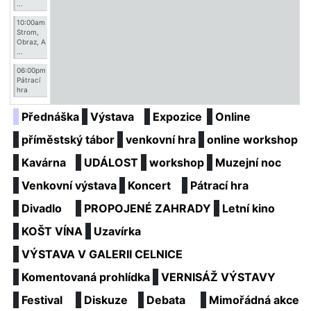
...
10:00am
Strom,
Obraz, A
...
06:00pm
Pátrací
hra
Přednáška
Výstava
Expozice
Online
příměstský tábor
venkovní hra
online workshop
Kavárna
UDÁLOST
workshop
Muzejní noc
Venkovní výstava
Koncert
Pátrací hra
Divadlo
PROPOJENÉ ZAHRADY
Letní kino
KOŠT VÍNA
Uzavírka
VÝSTAVA V GALERII CELNICE
Komentovaná prohlídka
VERNISÁŽ VÝSTAVY
Festival
Diskuze
Debata
Mimořádná akce