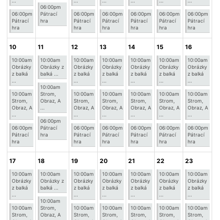
...
...
...
...
...
...
06:00pm
06:00pm
Pátrací
06:00pm
06:00pm
06:00pm
06:00pm
06:00pm
Pátrací
hra
Pátrací
Pátrací
Pátrací
Pátrací
Pátrací
hra
hra
hra
hra
hra
hra
10
11
12
13
14
15
16
10:00am
10:00am
10:00am
10:00am
10:00am
10:00am
10:00am
Obrázky
Obrázky z
Obrázky
Obrázky
Obrázky
Obrázky
Obrázky
z balká
balká ...
z balká
z balká
z balká
z balká
z balká
...
...
...
...
...
...
10:00am
10:00am
Strom,
10:00am
10:00am
10:00am
10:00am
10:00am
Strom,
Obraz, A
Strom,
Strom,
Strom,
Strom,
Strom,
Obraz, A
...
Obraz, A
Obraz, A
Obraz, A
Obraz, A
Obraz, A
...
...
...
...
...
...
06:00pm
06:00pm
Pátrací
06:00pm
06:00pm
06:00pm
06:00pm
06:00pm
Pátrací
hra
Pátrací
Pátrací
Pátrací
Pátrací
Pátrací
hra
hra
hra
hra
hra
hra
17
18
19
20
21
22
23
10:00am
10:00am
10:00am
10:00am
10:00am
10:00am
10:00am
Obrázky
Obrázky z
Obrázky
Obrázky
Obrázky
Obrázky
Obrázky
z balká
balká ...
z balká
z balká
z balká
z balká
z balká
...
...
...
...
...
...
10:00am
10:00am
Strom,
10:00am
10:00am
10:00am
10:00am
10:00am
Strom,
Obraz, A
Strom,
Strom,
Strom,
Strom,
Strom,