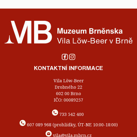
KONTAKTNÍ INFORMACE
Vila Löw-Beer
Drobného 22
602 00 Brno
IČO: 00089257
733 542 400
607 089 968 (prohlídky, ÚT-NE 10:00-18:00)
vila@vila.mbrn.cz