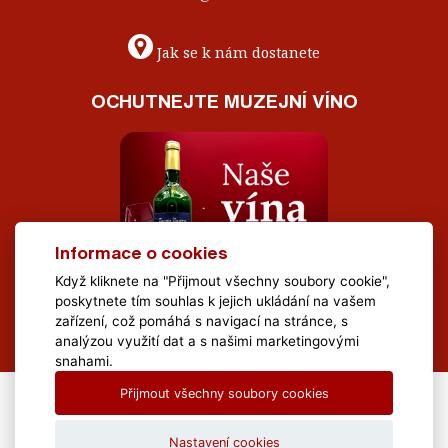
Jak se k nám dostanete
OCHUTNEJTE MUZEJNÍ VÍNO
Informace o cookies
Když kliknete na "Přijmout všechny soubory cookie",
poskytnete tím souhlas k jejich ukládání na vašem
zařízení, což pomáhá s navigací na stránce, s
analýzou využití dat a s našimi marketingovými
snahami.
Přijmout všechny soubory cookies
All Rights Reserved Muzeum Brněnska © 2020, Webdesign by
LE
CLAVERA s.r.o.
Nastavení cookies