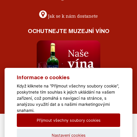
Jak se k nám dostanete
OCHUTNEJTE MUZEJNÍ VÍNO
Informace o cookies
Když kliknete na "Přijmout všechny soubory cookie",
poskytnete tím souhlas k jejich ukládání na vašem
zařízení, což pomáhá s navigací na stránce, s
analýzou využití dat a s našimi marketingovými
snahami.
Přijmout všechny soubory cookies
All Rights Reserved Muzeum Brněnska © 2020, Webdesign by
LE
CLAVERA s.r.o.
Nastavení cookies