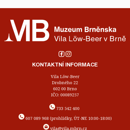
KONTAKTNÍ INFORMACE
Vila Löw-Beer
Drobného 22
602 00 Brno
IČO: 00089257
733 542 400
607 089 968 (prohlídky, ÚT-NE 10:00-18:00)
vila@vila.mbrn.cz