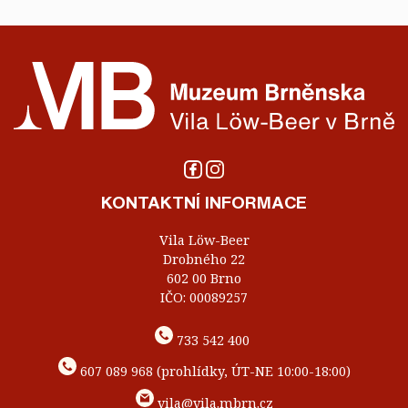
KONTAKTNÍ INFORMACE
Vila Löw-Beer
Drobného 22
602 00 Brno
IČO: 00089257
733 542 400
607 089 968 (prohlídky, ÚT-NE 10:00-18:00)
vila@vila.mbrn.cz