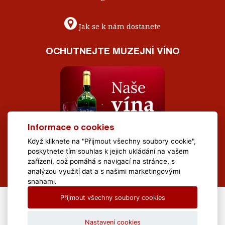
Jak se k nám dostanete
OCHUTNEJTE MUZEJNÍ VÍNO
Informace o cookies
Když kliknete na "Přijmout všechny soubory cookie",
poskytnete tím souhlas k jejich ukládání na vašem
zařízení, což pomáhá s navigací na stránce, s
analýzou využití dat a s našimi marketingovými
snahami.
Přijmout všechny soubory cookies
All Rights Reserved Muzeum Brněnska © 2020, Webdesign by
LE
CLAVERA s.r.o.
Nastavení cookies