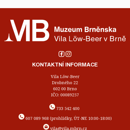
KONTAKTNÍ INFORMACE
Vila Löw-Beer
Drobného 22
602 00 Brno
IČO: 00089257
733 542 400
607 089 968 (prohlídky, ÚT-NE 10:00-18:00)
vila@vila.mbrn.cz