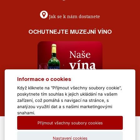
Jak se k nám dostanete
OCHUTNEJTE MUZEJNÍ VÍNO
Informace o cookies
Když kliknete na "Přijmout všechny soubory cookie",
poskytnete tím souhlas k jejich ukládání na vašem
zařízení, což pomáhá s navigací na stránce, s
analýzou využití dat a s našimi marketingovými
snahami.
Přijmout všechny soubory cookies
All Rights Reserved Muzeum Brněnska © 2020, Webdesign by
LE
CLAVERA s.r.o.
Nastavení cookies